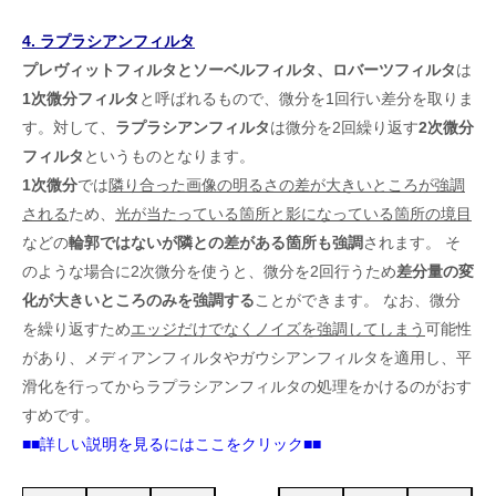
4. ラプラシアンフィルタ
プレヴィットフィルタとソーベルフィルタ、ロバーツフィルタ
は
1次微分フィルタ
と呼ばれるもので、微分を1回行い差分を取りま
す。対して、
ラプラシアンフィルタ
は微分を2回繰り返す
2次微分
フィルタ
というものとなります。
1次微分
では
隣り合った画像の明るさの差が大きいところが強調
される
ため、
光が当たっている箇所と影になっている箇所の境目
などの
輪郭ではないが隣との差がある箇所も強調
されます。 そ
のような場合に2次微分を使うと、微分を2回行うため
差分量の変
化が大きいところのみを強調する
ことができます。 なお、微分
を繰り返すため
エッジだけでなくノイズを強調してしまう
可能性
があり、メディアンフィルタやガウシアンフィルタを適用し、平
滑化を行ってからラプラシアンフィルタの処理をかけるのがおす
すめです。
■■詳しい説明を見るにはここをクリック■■