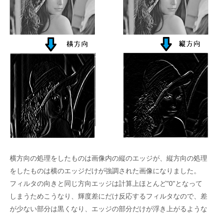
横方向の処理をしたものは画像内の縦のエッジが、縦方向の処理
をしたものは横のエッジだけが強調された画像になりました。
フィルタの向きと同じ方向エッジは計算上ほとんど"0"となって
しまうためこうなり、輝度差にだけ反応するフィルタなので、差
が少ない部分は黒くなり、エッジの部分だけが浮き上がるような