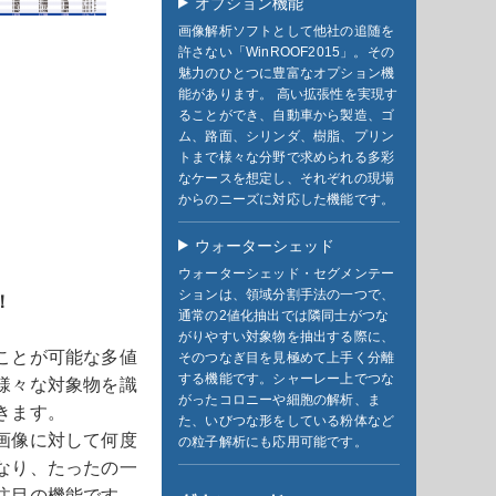
オプション機能
画像解析ソフトとして他社の追随を
許さない「WinROOF2015」。その
魅力のひとつに豊富なオプション機
能があります。 高い拡張性を実現す
ることができ、自動車から製造、ゴ
ム、路面、シリンダ、樹脂、プリン
トまで様々な分野で求められる多彩
なケースを想定し、それぞれの現場
からのニーズに対応した機能です。
ウォーターシェッド
ウォーターシェッド・セグメンテー
ションは、領域分割手法の一つで、
！
通常の2値化抽出では隣同士がつな
がりやすい対象物を抽出する際に、
ことが可能な多値
そのつなぎ目を見極めて上手く分離
する機能です。シャーレー上でつな
様々な対象物を識
がったコロニーや細胞の解析、ま
きます。
た、いびつな形をしている粉体など
画像に対して何度
の粒子解析にも応用可能です。
なり、たったの一
注目の機能です。