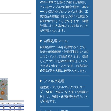
WinROOFでは多くの粒子が散在し
ているサンプルの自動計測や、3Dデ
ータの高さやプロファイル計測、工
業製品の線幅計測など様々な測定を
自動的に行うことができます。自動
計測により人為的なミスを防ぐこと
が可能となります。
自動処理ツール
自動処理ツールを利用することで、
特定の画像解析・計測手順を１つの
コマンドとして登録できます。登録
したコマンドはWinROOFよりいつ
でも呼び出すことだでき、お客様の
作業効率を大幅に改善いたします。
フィルタ処理
顕微鏡・デジタルマイクロスコー
プ・SEM・X線CTなど様々な画像に
対して、強調・改善処理を行うこと
が可能です。