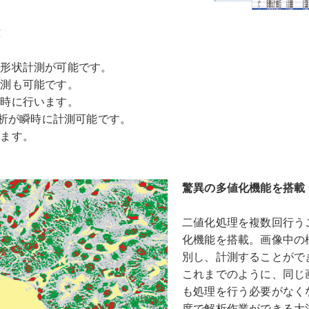
離
の形状計測が可能です。
計測も可能です。
同時に行います。
解析が瞬時に計測可能です。
います。
驚異の多値化機能を搭載
二値化処理を複数回行う
化機能を搭載。画像中の
別し、計測することがで
これまでのように、同じ
も処理を行う必要がなく
度で解析作業ができる大