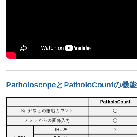
PatholoscopeとPatholoCountの